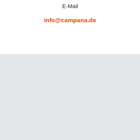
E-Mail
info@campana.de
Rudolf-Diesel-Str. 11
Industriegebiet I
27383 Scheeßel
Telefon
04263-9324-0